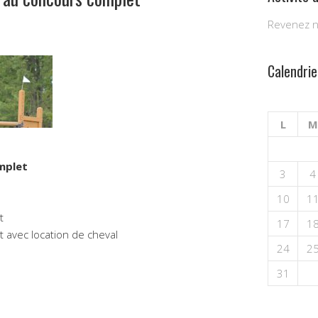
Revenez no
Calendrie
L
M
mplet
3
4
10
1
t
17
1
t avec location de cheval
24
2
31