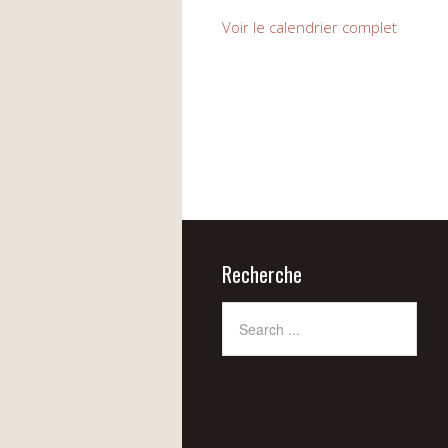
Programme
Initiation
Voir le calendrier complet
au
concours
complet
Recherche