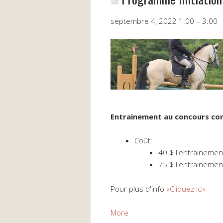
Programme
septembre 4, 2022
1:00
–
3:00
Initiation
au
concours
complet
Entrainement au concours co
Coût:
40 $ l'entrainemen
75 $ l'entrainemen
Pour plus d'info
«Cliquez ici»
about
More