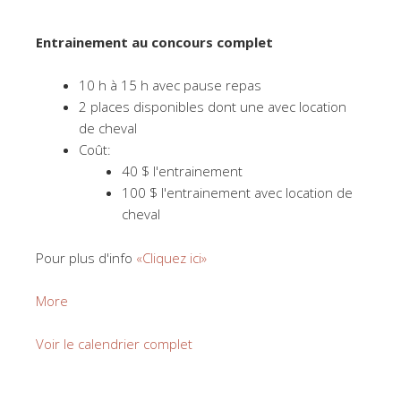
Entrainement au concours complet
10 h à 15 h avec pause repas
2 places disponibles dont une avec location
de cheval
Coût:
40 $ l'entrainement
100 $ l'entrainement avec location de
cheval
Pour plus d'info
«Cliquez ici»
about
More
Programme
Initiation
Voir le calendrier complet
au
concours