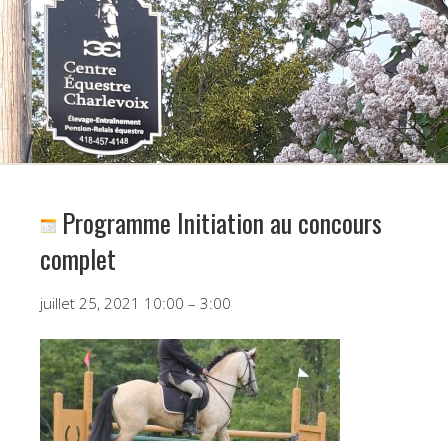
Programme Initiation au concours
complet
Programme
juillet 25, 2021
10:00
–
3:00
Initiation
au
concours
complet