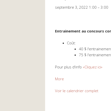
Programme
septembre 3, 2022
1:00
–
3:00
Initiation
au
concours
complet
Entrainement au concours co
Coût:
40 $ l'entrainemen
75 $ l'entrainemen
Pour plus d'info
«Cliquez ici»
about
More
Programme
Initiation
Voir le calendrier complet
au
concours
complet