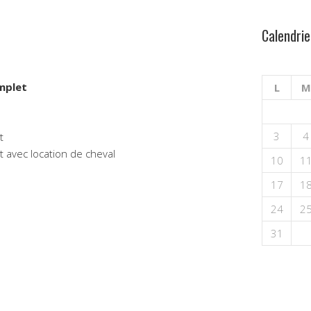
Calendrie
mplet
L
M
3
4
t
t avec location de cheval
10
1
17
1
24
2
31