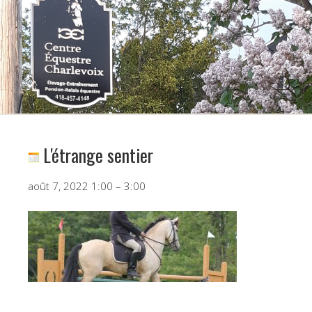
L'étrange sentier
Programme
août 7, 2022
1:00
–
3:00
Initiation
au
concours
complet