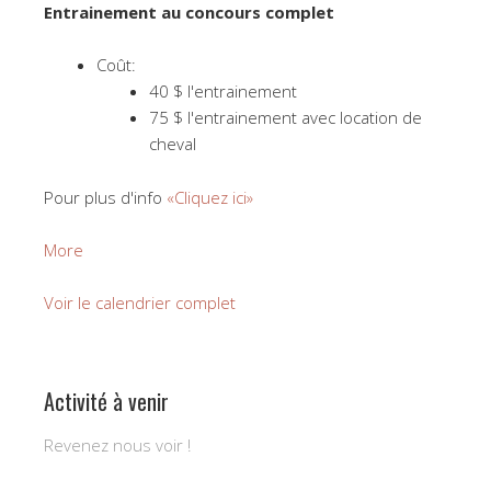
Entrainement au concours complet
Coût:
40 $ l'entrainement
75 $ l'entrainement avec location de
cheval
Pour plus d'info
«Cliquez ici»
about
More
Programme
Initiation
Voir le calendrier complet
au
concours
complet
Activité à venir
Revenez nous voir !