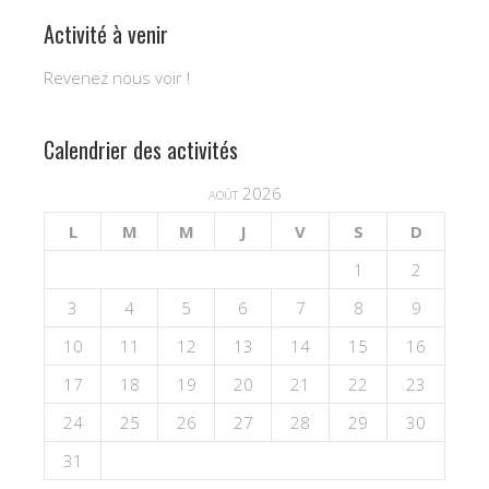
Activité à venir
Revenez nous voir !
Calendrier des activités
août 2026
L
M
M
J
V
S
D
1
2
3
4
5
6
7
8
9
10
11
12
13
14
15
16
17
18
19
20
21
22
23
24
25
26
27
28
29
30
31