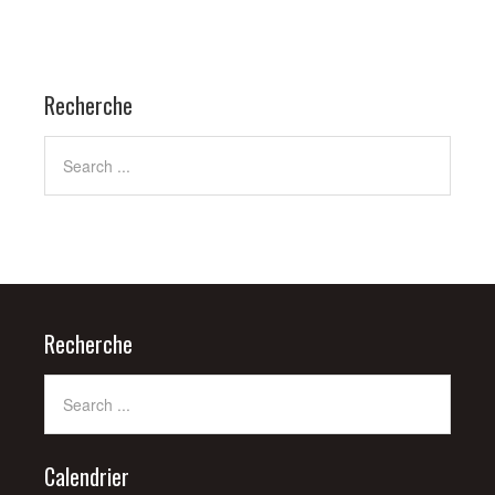
Recherche
Recherche
Calendrier