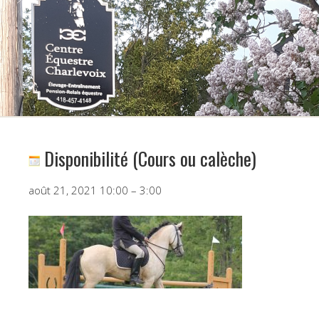
Disponibilité (Cours ou calèche)
Programme
août 21, 2021
10:00
–
3:00
Initiation
au
concours
complet