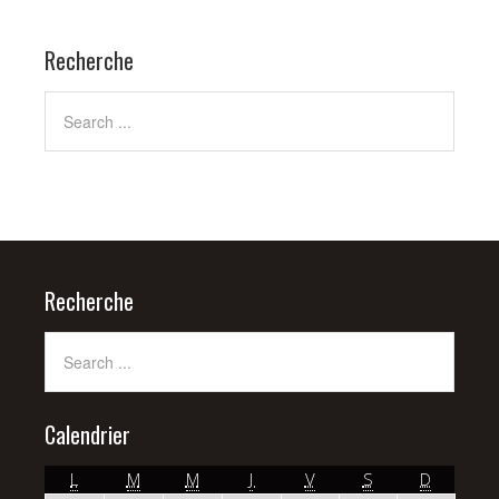
Recherche
Recherche
Calendrier
LUNDI
MARDI
MERCREDI
JEUDI
VENDREDI
SAMEDI
DIMANC
L
M
M
J
V
S
D