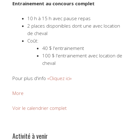
Entrainement au concours complet
10 h à 15 h avec pause repas
2 places disponibles dont une avec location
de cheval
Coût:
40 $ l'entrainement
100 $ l'entrainement avec location de
cheval
Pour plus d'info
«Cliquez ici»
about
More
Programme
Initiation
Voir le calendrier complet
au
concours
complet
Activité à venir