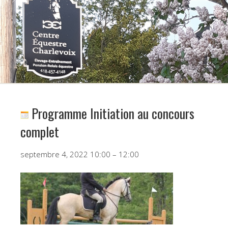
Programme Initiation au concours
complet
Programme
septembre 4, 2022
10:00
–
12:00
Initiation
au
concours
complet