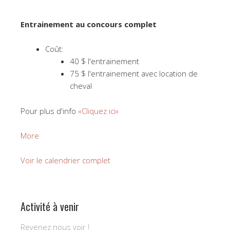
Entrainement au concours complet
Coût:
40 $ l'entrainement
75 $ l'entrainement avec location de
cheval
Pour plus d'info
«Cliquez ici»
about
More
Programme
Initiation
Voir le calendrier complet
au
concours
complet
Activité à venir
Revenez nous voir !